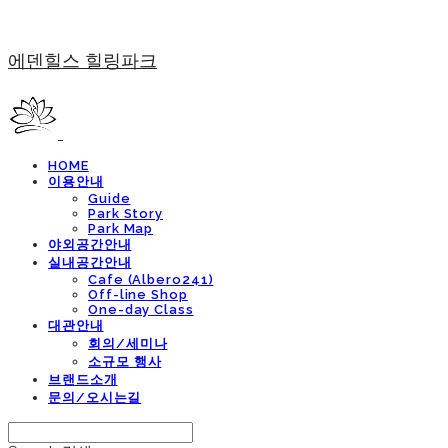
에덴힐스 힐링파크
HOME
이용안내
Guide
Park Story
Park Map
야외공간안내
실내공간안내
Cafe (Albero241)
Off-line Shop
One-day Class
대관안내
회의/세미나
소규모 행사
브랜드소개
문의/오시는길