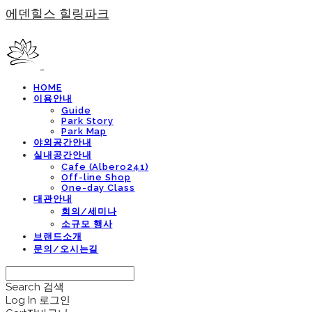
에덴힐스 힐링파크
HOME
이용안내
Guide
Park Story
Park Map
야외공간안내
실내공간안내
Cafe (Albero241)
Off-line Shop
One-day Class
대관안내
회의/세미나
소규모 행사
브랜드소개
문의/오시는길
Search
검색
Log In
로그인