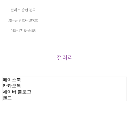
클래스 관련 문의
(월-금 9:00-18:00)
010-4718-6488
갤러리
페이스북
카카오톡
네이버 블로그
밴드
상호: (주)씨앤비바이오 | 대표: 이충우 | 개인정보관리책임자: 이미수 | 전화: 041-633-9766 | 이
메일: leems@cnbbio.com