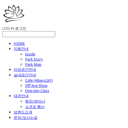
LOG IN
로그인
HOME
이용안내
Guide
Park Story
Park Map
야외공간안내
실내공간안내
Cafe (Albero241)
Off-line Shop
One-day Class
대관안내
회의/세미나
소규모 행사
브랜드소개
문의/오시는길