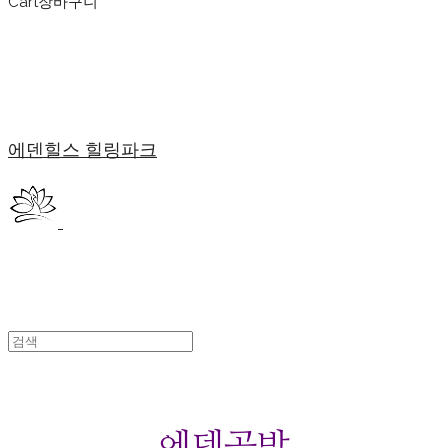
Cart
장바구니
에덴힐스 힐링파크
에덴공방