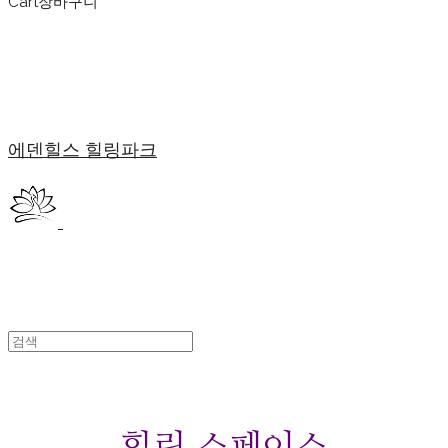
Cart
장바구니
에덴힐스 힐링파크