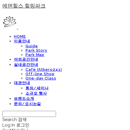
에덴힐스 힐링파크
HOME
이용안내
Guide
Park Story
Park Map
야외공간안내
실내공간안내
Cafe (Albero241)
Off-line Shop
One-day Class
대관안내
회의/세미나
소규모 행사
브랜드소개
문의/오시는길
Search
검색
Log In
로그인