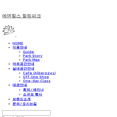
에덴힐스 힐링파크
HOME
이용안내
Guide
Park Story
Park Map
야외공간안내
실내공간안내
Cafe (Albero241)
Off-line Shop
One-day Class
대관안내
회의/세미나
소규모 행사
브랜드소개
문의/오시는길