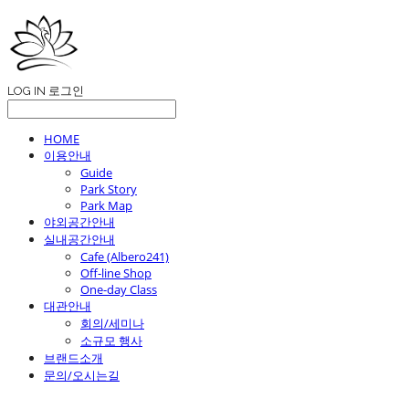
LOG IN
로그인
HOME
이용안내
Guide
Park Story
Park Map
야외공간안내
실내공간안내
Cafe (Albero241)
Off-line Shop
One-day Class
대관안내
회의/세미나
소규모 행사
브랜드소개
문의/오시는길